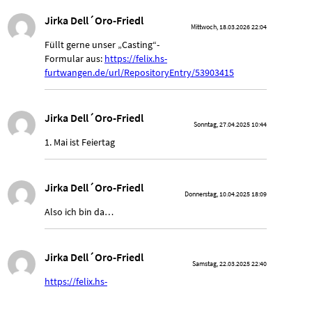
Jirka Dell´Oro-Friedl
Mittwoch, 18.03.2026 22:04
Füllt gerne unser „Casting“-
Formular aus:
https://felix.hs-
furtwangen.de/url/RepositoryEntry/53903415
Jirka Dell´Oro-Friedl
Sonntag, 27.04.2025 10:44
1. Mai ist Feiertag
Jirka Dell´Oro-Friedl
Donnerstag, 10.04.2025 18:09
Also ich bin da…
Jirka Dell´Oro-Friedl
Samstag, 22.03.2025 22:40
https://felix.hs-
furtwangen.de/url/RepositoryEntry/53903415