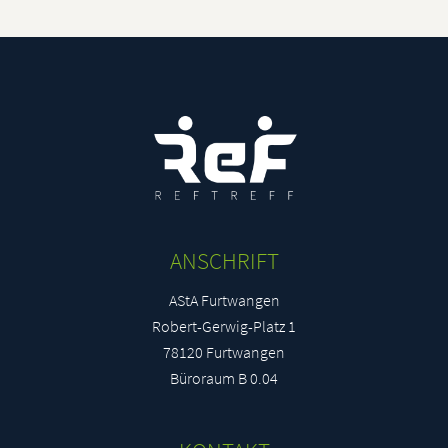
Maximilian Tabori
mta42912@stud.hs-furtwangen.de
Janna-Lena Dippold
jdi45833@stud.hs-furtwangen.de
Markus Damm
mda47102@stud.hs-furtwangen.de
ANSCHRIFT
AStA Furtwangen
Annegret Sophia Wetzel
Robert-Gerwig-Platz 1
awe44772@stud.hs-furtwangen.de
78120 Furtwangen
Büroraum B 0.04
Laura Schwenk
lsc45341@stud.hs-furtwangen.de