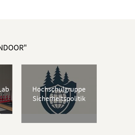
wangen.de
 22:00
Volleyball
 22:00
Parkour & Freerunning
wangen.de
INDOOR"
twangen.de
twangen.de
 Lab
Hochschulgruppe
Sicherheitspolitik
wangen.de
lenic