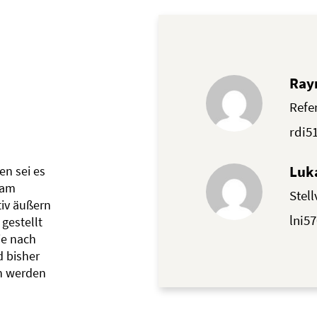
Ray
Refer
rdi5
Luk
en sei es
Jam
Stell
tiv äußern
lni5
gestellt
je nach
d bisher
n werden