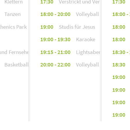
Klettern
17:30
Verstrickt und Verhakt
17:30
mbo43066@stud.hs-fur
Tanzen
18:00 - 20:00
Volleyball
18:00 -
Lukas Niemann
thenics Park
19:00
Studis für Jesus
18:00
lni57077@stud.hs-furt
19:00 - 19:30
Karaoke
18:00
Emanuel Gasiorek
und Fernsehen
19:15 - 21:00
Lightsaber Combat
18:30 -
ega51809@stud.hs-furt
Basketball
20:00 - 22:00
Volleyball
18:30
Silas Rittinger
19:00
sri59565@stud.hs-furt
19:00
Maximilian Wittwer
19:00
mwi57295@stud.hs-fur
19:00
Willjam Joel Schönfe
19:00 -