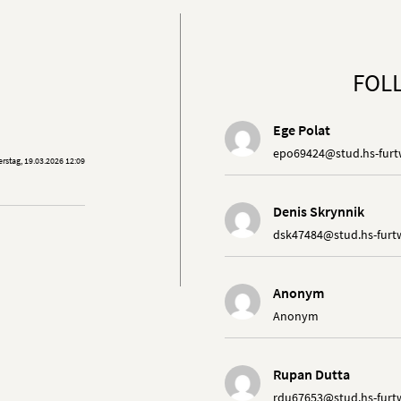
FOLL
Ege Polat
epo69424@stud.hs-fur
rstag, 19.03.2026 12:09
Denis Skrynnik
dsk47484@stud.hs-furt
Anonym
Anonym
Rupan Dutta
rdu67653@stud.hs-furt