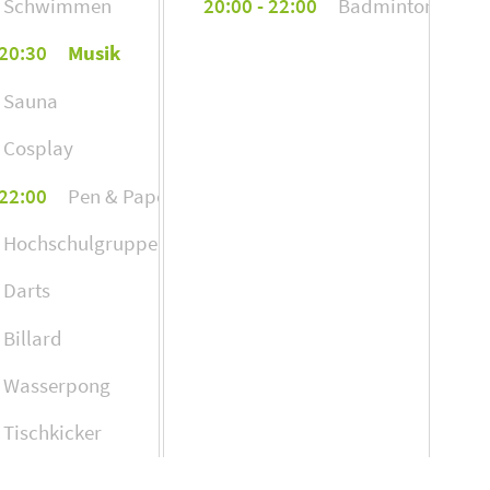
Schwimmen
20:00 - 22:00
Badminton
twangen.de
 20:30
Musik
Sauna
wangen.de
Cosplay
 22:00
Pen & Paper
wangen.de
Hochschulgruppe Sicherheitspolitik
Darts
wangen.de
Billard
Wasserpong
twangen.de
Tischkicker
ld
 22:00
Basketball