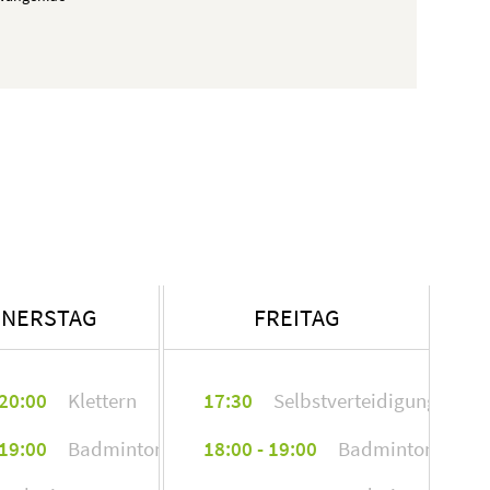
wangen.de
wangen.de
wangen.de
NERSTAG
FREITAG
wangen.de
 20:00
Klettern
17:30
Selbstverteidigung
en
 19:00
Badminton
18:00 - 19:00
Badminton
a Böttcher