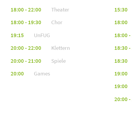
18:00 - 22:00
Theater
15:30
Julian Karle
jka46540@stud.hs-furtwangen.de
18:00 - 19:30
Chor
18:00
19:15
UnFUG
18:00 -
Fenja Butz
fbu44128@stud.hs-furtwangen.de
20:00 - 22:00
Klettern
18:30 -
20:00 - 21:00
Spiele
18:30
Anna-louisa Dörr
20:00
Games
19:00
ado49704@stud.hs-furtwangen.de
19:00
Martin Becker
20:00 -
mbe45681@stud.hs-furtwangen.de
Niklas Neukum
nne67417@stud.hs-furtwangen.de