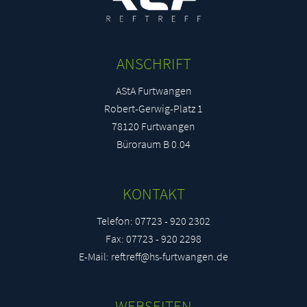
Mareike Simone Katharina Bitz
mbi44573@stud.hs-furtwangen.de
ANSCHRIFT
AStA Furtwangen
Richard Gaus
Robert-Gerwig-Platz 1
rga58199@stud.hs-furtwangen.de
78120 Furtwangen
Büroraum B 0.04
Duy Trinh
dtr53724@stud.hs-furtwangen.de
KONTAKT
Telefon: 07723 - 920 2302
Oliver Zeeb
Fax: 07723 - 920 2298
oze57861@stud.hs-furtwangen.de
E-Mail: reftreff@hs-furtwangen.de
Judith Anna Pauler
WEBSEITEN