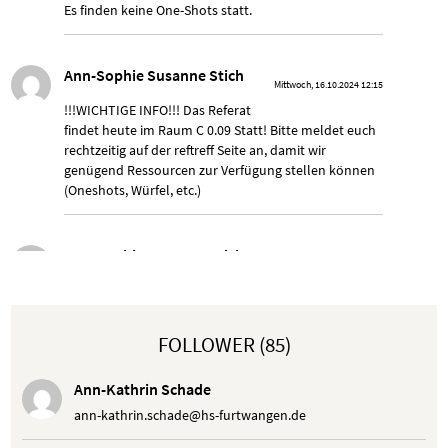
Es finden keine One-Shots statt.
Ann-Sophie Susanne Stich
Mittwoch, 16.10.2024 12:15
!!!WICHTIGE INFO!!! Das Referat
findet heute im Raum C 0.09 Statt! Bitte meldet euch
rechtzeitig auf der reftreff Seite an, damit wir
genügend Ressourcen zur Verfügung stellen können
(Oneshots, Würfel, etc.)
Ann-Sophie Susanne Stich
Mittwoch, 09.10.2024 18:08
Das Referat findet am Mittwoch um
18.00 Uhr statt, nicht Donnerstag. Die Seite wurde
noch nicht aktualisiert
FOLLOWER (85)
Ann-Kathrin Schade
ann-kathrin.schade@hs-furtwangen.de