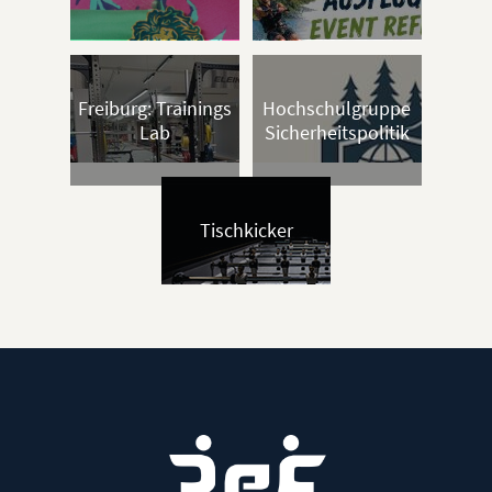
Fabio Geiss
fge51583@stud.hs-furtwangen.de
Freiburg: Trainings
Hochschulgruppe
Lab
Sicherheitspolitik
Leonie Klenk
lkl61694@stud.hs-furtwangen.de
Tischkicker
Tim Katzwinkel
tka66586@stud.hs-furtwangen.de
Frida Kübel
fku69008@stud.hs-furtwangen.de
Matthieu Dejoie
mde55537@stud.hs-furtwangen.de