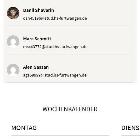
Danil Shavarin
dsh45196@stud.hs-furtwangen.de
Marc Schmitt
msc43772@stud.hs-furtwangen.de
Alen Gassan
aga59999@stud.hs-furtwangen.de
Elysia Michaela Gritzfeld
mgr57376@stud.hs-furtwangen.de
WOCHENKALENDER
Pascal Hefermehl
MONTAG
DIENS
phe49448@stud.hs-furtwangen.de