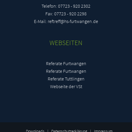
Telefon: 07723 - 920 2302
Mina Luna Cassiopeia Böttcher
Fax: 07723 - 920 2298
mbo43066@stud.hs-furtwangen.de
E-Mail: reftreff@hs-furtwangen.de
Florian Bersch
WEBSEITEN
fbe43280@stud.hs-furtwangen.de
Hannah Amanda Grace Ödell
Referate Furtwangen
hoe46884@stud.hs-furtwangen.de
Referate Furtwangen
Referate Tuttlingen
Webseite der VSt
Alexander Knisch
akn46952@stud.hs-furtwangen.de
Janina Bach
jba49534@stud.hs-furtwangen.de
Downloads
|
Datenschutzerklärung
|
Impressum