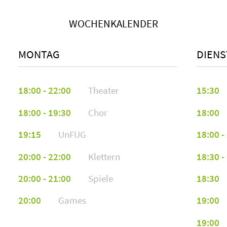
Julia Cordes
geplanten Film doch nicht zeigen (Einfluss höherer
jco43508@stud.hs-furtwangen.de
Kräfte). Dann muss wohl ein anderer Film her. Falls
WOCHENKALENDER
ihr Vorschläge habt, könnt ihr die sehr gerne in den
Briefkasten neben dem AStA-Büro (B 0.03) werfen. Bis
Prajnya Raveendra Kalmane
Samstag 08:00 Uhr können noch Vorschläge
MONTAG
DIENS
entgegengenommen werden. Bitte mit vorhandener
pka59982@stud.hs-furtwangen.de
Disk oder auf anderen Datenträgern.
18:00 - 22:00
Theater
15:30
Maria Ganter
mga51344@stud.hs-furtwangen.de
18:00 - 19:30
Chor
18:00
19:15
UnFUG
18:00 -
Nelson-saymen Leichsnering
nle47464@stud.hs-furtwangen.de
20:00 - 22:00
Klettern
18:30 -
20:00 - 21:00
Spiele
18:30
Elena Milkau
20:00
Games
19:00
emi52204@stud.hs-furtwangen.de
19:00