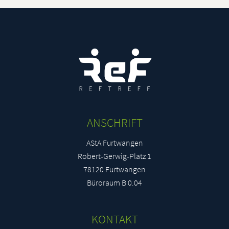
Luisa Jelena Putnik
lpu45280@stud.hs-furtwangen.de
Moritz Bastians
mba56625@stud.hs-furtwangen.de
Alessandro Costantino
aco41585@stud.hs-furtwangen.de
ANSCHRIFT
AStA Furtwangen
Penelope Julia Vogel
Robert-Gerwig-Platz 1
pvo44578@stud.hs-furtwangen.de
78120 Furtwangen
Büroraum B 0.04
Benjamin Darius Melchior Wandel
bwa48996@stud.hs-furtwangen.de
KONTAKT