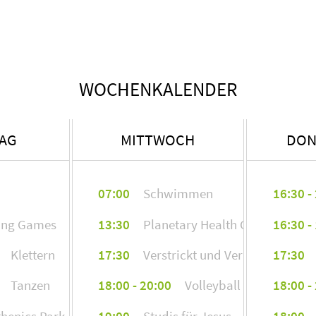
Lian Häußermann
lha59475@stud.hs-furt
WOCHENKALENDER
TAG
MITTWOCH
DON
07:00
Schwimmen
16:30 -
ing Games
13:30
Planetary Health Campus Gart
16:30 -
Klettern
17:30
Verstrickt und Verhakt
17:30
Tanzen
18:00 - 20:00
Volleyball
18:00 -
thenics Park
19:00
Studis für Jesus
18:00