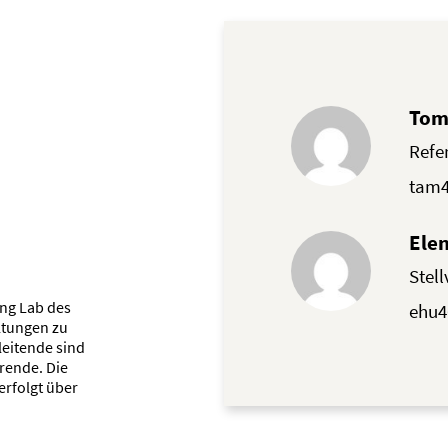
Tom
Refer
tam4
Ele
Stell
ing Lab des
ehu4
ltungen zu
leitende sind
rende. Die
rfolgt über