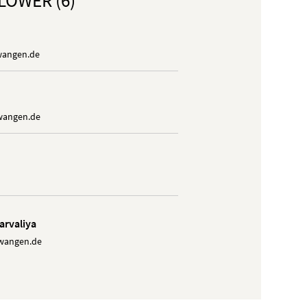
LOWER (6)
wangen.de
wangen.de
arvaliya
wangen.de
twangen.de