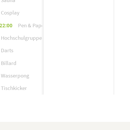
Cosplay
 22:00
Pen & Paper
Hochschulgruppe Sicherheitspolitik
Darts
Billard
Wasserpong
Tischkicker
 22:00
Basketball
 22:00
Volleyball
 22:00
Parkour & Freerunning