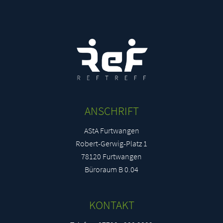
Madeleine Luise Hansen
mha48257@stud.hs-furtwangen.de
Lucas Rainer Eduard Ackermann
lac41615@stud.hs-furtwangen.de
ANSCHRIFT
AStA Furtwangen
Robert-Gerwig-Platz 1
78120 Furtwangen
Büroraum B 0.04
KONTAKT