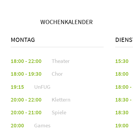
Mittwoch, 03.04.2024 16:34
Sayyed Husain Sadique
aufgrund des running dinners
entfällt der 03.04.
ssa55761@stud.hs-furtwangen.de
WOCHENKALENDER
Ramona Glötter
MONTAG
DIENS
rgl51076@stud.hs-furtwangen.de
18:00 - 22:00
Theater
15:30
Daniel Droschak
ddr55399@stud.hs-furtwangen.de
18:00 - 19:30
Chor
18:00
19:15
UnFUG
18:00 -
Mina Luna Cassiopeia Böttcher
mbo43066@stud.hs-furtwangen.de
20:00 - 22:00
Klettern
18:30 -
20:00 - 21:00
Spiele
18:30
André Wittlich
20:00
Games
19:00
awi51961@stud.hs-furtwangen.de