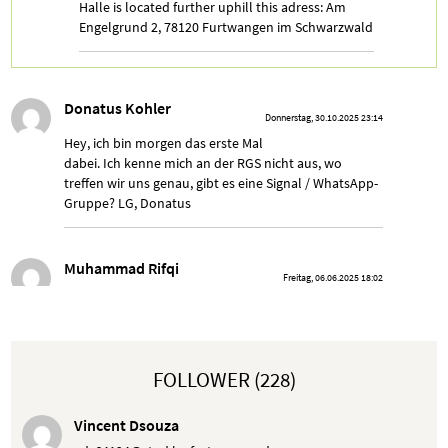
Halle is located further uphill this adress: Am
Engelgrund 2, 78120 Furtwangen im Schwarzwald
Donatus Kohler
Donnerstag, 30.10.2025 23:14
Hey, ich bin morgen das erste Mal
dabei. Ich kenne mich an der RGS nicht aus, wo
treffen wir uns genau, gibt es eine Signal / WhatsApp-
Gruppe? LG, Donatus
Muhammad Rifqi
Freitag, 06.06.2025 18:02
Is the RGS close again today?
Hugo Lisiecki
FOLLOWER (228)
Freitag, 02.05.2025 16:28
Why is today cancelled?
Vincent Dsouza