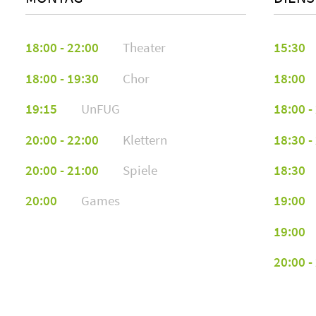
rba63437@stud.hs-furtwangen.de
18:00 - 22:00
Theater
15:30
Gayatri Kakade
gka68858@stud.hs-furtwangen.de
18:00 - 19:30
Chor
18:00
19:15
UnFUG
18:00 -
Ismail Syed
isy65128@stud.hs-furtwangen.de
20:00 - 22:00
Klettern
18:30 -
20:00 - 21:00
Spiele
18:30
Vaishnavi Gor
20:00
Games
19:00
vgo66695@stud.hs-furtwangen.de
19:00
Kavya Navalgund
20:00 -
kna65441@stud.hs-furtwangen.de
Denis Soiko