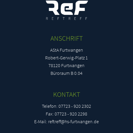
Yashaswini Ravikumar
yra69310@stud.hs-furtwangen.de
Leon Buchner
lbu42532@stud.hs-furtwangen.de
ANSCHRIFT
AStA Furtwangen
Anna-Marie Arends
Robert-Gerwig-Platz 1
aar65060@stud.hs-furtwangen.de
78120 Furtwangen
Büroraum B 0.04
Lisa Eisemann
lei48683@stud.hs-furtwangen.de
KONTAKT
Telefon: 07723 - 920 2302
Simarpreet Singh
Fax: 07723 - 920 2298
ssi63995@stud.hs-furtwangen.de
E-Mail: reftreff@hs-furtwangen.de