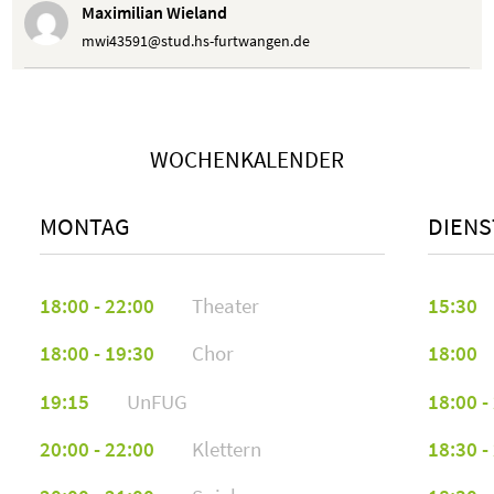
Maximilian Wieland
mwi43591@stud.hs-furtwangen.de
Anonym
Anonym
WOCHENKALENDER
MONTAG
DIENS
18:00 - 22:00
Theater
15:30
18:00 - 19:30
Chor
18:00
19:15
UnFUG
18:00 -
20:00 - 22:00
Klettern
18:30 -