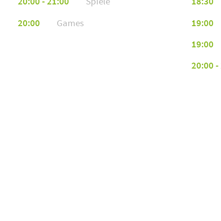
20:00 - 21:00
Spiele
18:30
20:00
Games
19:00
19:00
20:00 -