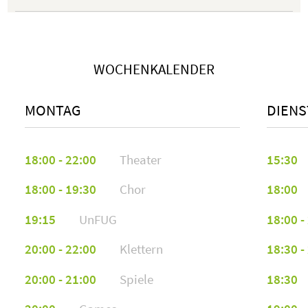
Medea Kübler
mku52014@stud.hs-furtwangen.de
WOCHENKALENDER
Annecy Beck
MONTAG
DIENS
abe54133@stud.hs-furtwangen.de
18:00 - 22:00
Theater
15:30
Lotta Griesinger
lgr59881@stud.hs-furtwangen.de
18:00 - 19:30
Chor
18:00
19:15
UnFUG
18:00 -
Tadiwanashe Vumbunu
tvu45685@stud.hs-furtwangen.de
20:00 - 22:00
Klettern
18:30 -
20:00 - 21:00
Spiele
18:30
Carolin Nicola Willa
cwi45192@stud.hs-furtwangen.de