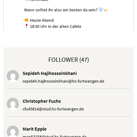
Wann solltet ihr also am besten da sein?
Heute Abend
18:30 Uhr in der alten Cafete
Programm des Abends:
Neuer Tanz:
+ Rumba
FOLLOWER (47)
Cha-Cha-Cha Figur:
+ Rückwärts Promenade
Sepideh Hajihosseinkhani
+ Platzwechsel
sepideh.hajihosseinkhani@hs-furtwangen.de
Für ganz schnelle (kommt sonst nächste Woche):
+ Discofox Figur: Frisbee
Christopher Fuchs
Wir freuen uns auf euch!
cfu45814@stud.hs-furtwangen.de
Marit Epple
Tobias Bobek
Dienstag, 14.04.2026 16:16
mep53158@stud.hs-furtwangen.de