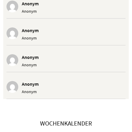
Anonym
Anonym
Anonym
Anonym
Anonym
Anonym
Anonym
Anonym
Anonym
Anonym
WOCHENKALENDER