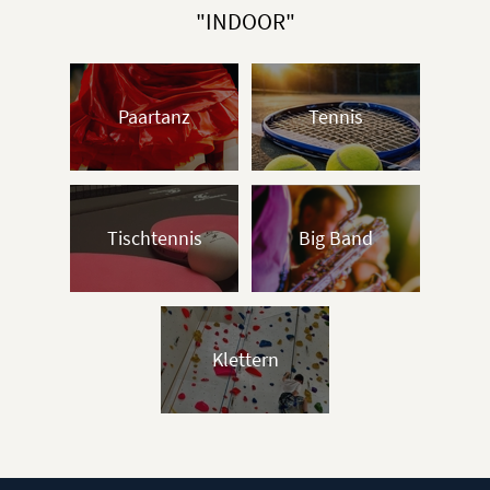
Anonym
"INDOOR"
Anonym
Anonym
Paartanz
Tennis
Anonym
Anonym
Tischtennis
Big Band
Anonym
Anonym
Klettern
Anonym
Anonym
Anonym