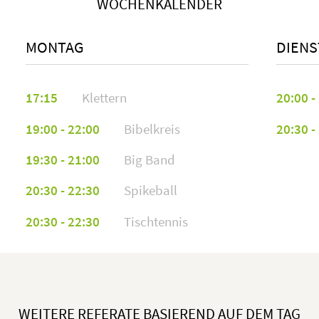
WOCHENKALENDER
Anonym
MONTAG
DIENS
Anonym
Anonym
17:15
Klettern
20:00 -
Anonym
19:00 - 22:00
Bibelkreis
20:30 -
Anonym
19:30 - 21:00
Big Band
Anonym
20:30 - 22:30
Spikeball
Anonym
20:30 - 22:30
Tischtennis
Anonym
Anonym
Anonym
WEITERE REFERATE BASIEREND AUF DEM TAG