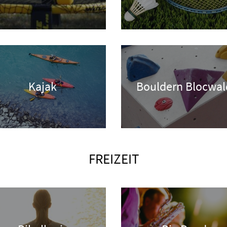
Kajak
Bouldern Blocwal
FREIZEIT