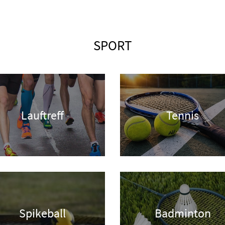
SPORT
Lauftreff
Tennis
Spikeball
Badminton