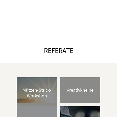
Campus
JETZT aktiv werden
Profil
und neue Leute treffen
REFERATE
Mützen-Strick-
Kreativkneipe
Workshop