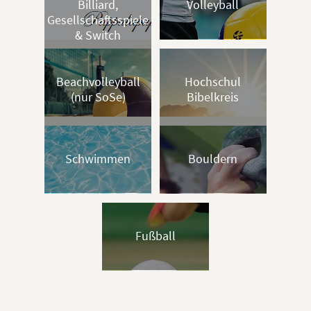
Billiard,
Volleyball
Gesellschaftsspiele
& Switch
Beachvolleyball
Hochschul
(nur SoSe)
Bibelkreis
Schwimmen
Bouldern
Fußball